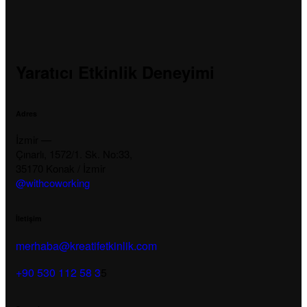
Yaratıcı Etkinlik Deneyimi
Adres
İzmir —
Çınarlı, 1572/1. Sk. No:33,
35170 Konak / İzmir
@withcoworking
İletişim
merhaba@kreatifetkinlik.com
+90 530 112 58 3
5