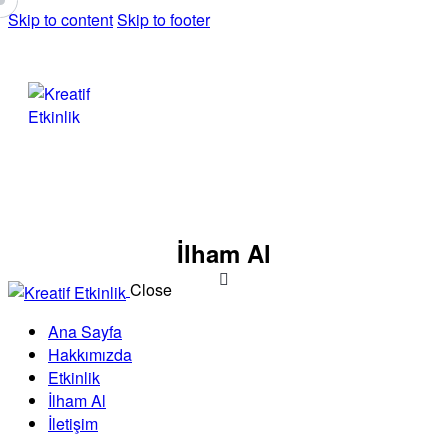
Skip to content
Skip to footer
İlham Al
Close
Ana Sayfa
Hakkımızda
Etkinlik
İlham Al
İletişim