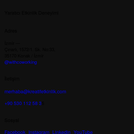
Yaratıcı Etkinlik Deneyimi
Adres
İzmir —
Çınarlı, 1572/1. Sk. No:33,
35170 Konak / İzmir
@withcoworking
İletişim
merhaba@kreatifetkinlik.com
+90 530 112 58 3
5
Sosyal
Facebook
Instagram
Linkedin
YouTube