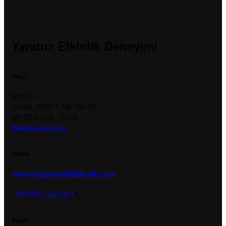
Yaratıcı Etkinlik Deneyimi
Adres
İzmir —
Çınarlı, 1572/1. Sk. No:33,
35170 Konak / İzmir
@withcoworking
İletişim
merhaba@kreatifetkinlik.com
+90 530 112 58 3
5
Sosyal