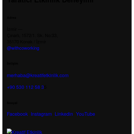
Adres
İzmir —
Çınarlı, 1572/1. Sk. No:33,
35170 Konak / İzmir
@withcoworking
İletişim
merhaba@kreatifetkinlik.com
+90 530 112 58 3
5
Sosyal
Facebook
Instagram
Linkedin
YouTube