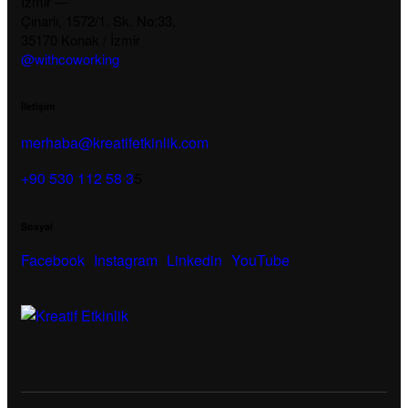
İzmir —
Çınarlı, 1572/1. Sk. No:33,
35170 Konak / İzmir
@withcoworking
İletişim
merhaba@kreatifetkinlik.com
+90 530 112 58 3
5
Sosyal
Facebook
Instagram
Linkedin
YouTube